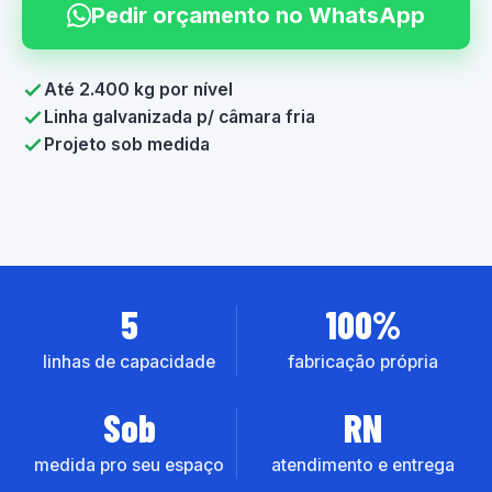
Pedir orçamento no WhatsApp
Até 2.400 kg por nível
Linha galvanizada p/ câmara fria
Projeto sob medida
5
100%
linhas de capacidade
fabricação própria
Sob
RN
medida pro seu espaço
atendimento e entrega