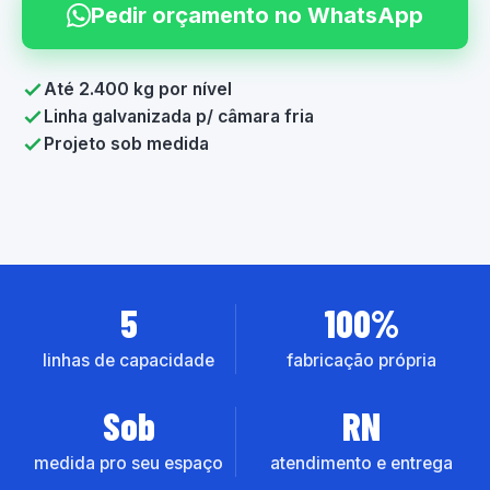
Pedir orçamento no WhatsApp
Até 2.400 kg por nível
Linha galvanizada p/ câmara fria
Projeto sob medida
5
100%
linhas de capacidade
fabricação própria
Sob
RN
medida pro seu espaço
atendimento e entrega