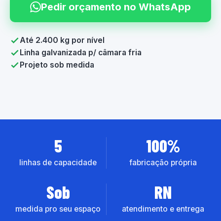
Pedir orçamento no WhatsApp
Até 2.400 kg por nível
Linha galvanizada p/ câmara fria
Projeto sob medida
5
100%
linhas de capacidade
fabricação própria
Sob
RN
medida pro seu espaço
atendimento e entrega