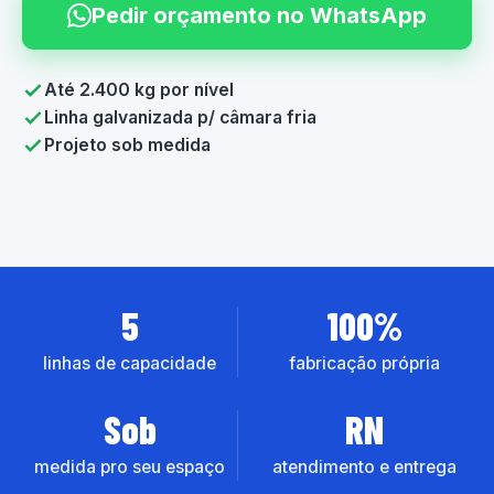
Pedir orçamento no WhatsApp
Até 2.400 kg por nível
Linha galvanizada p/ câmara fria
Projeto sob medida
5
100%
linhas de capacidade
fabricação própria
Sob
RN
medida pro seu espaço
atendimento e entrega