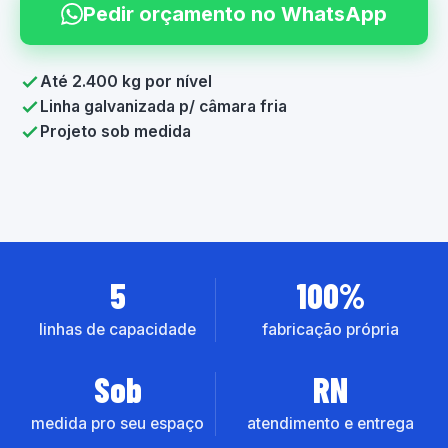
Pedir orçamento no WhatsApp
Até 2.400 kg por nível
Linha galvanizada p/ câmara fria
Projeto sob medida
5
100%
linhas de capacidade
fabricação própria
Sob
RN
medida pro seu espaço
atendimento e entrega