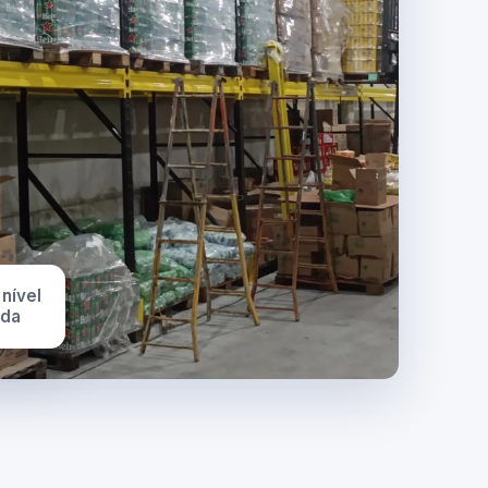
 nível
ada