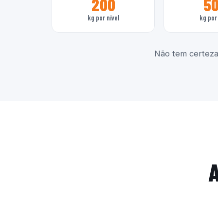
200
5
kg por nível
kg por 
Não tem certeza