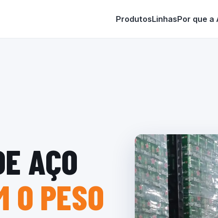
Produtos
Linhas
Por que a
DE AÇO
 O PESO