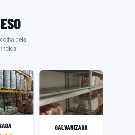
PESO
colha pela
indica.
SADA
GALVANIZADA