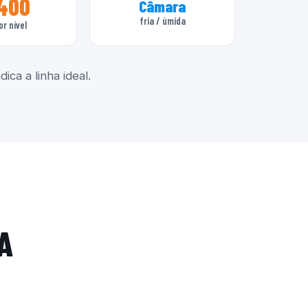
400
Câmara
fria / úmida
or nível
ica a linha ideal.
A