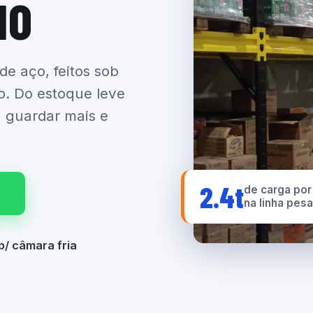
IO
 de aço, feitos sob
o. Do estoque leve
a guardar mais e
2.4t
de carga por
na linha pes
p/ câmara fria