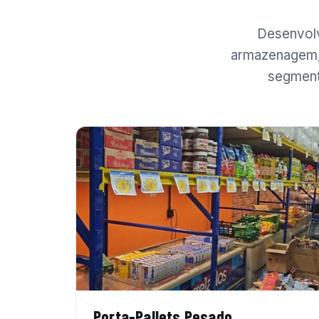
Desenvolv
armazenagem, 
segment
Porta-Pallets Pesado