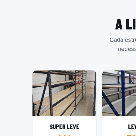
A L
Cada estr
necess
SUPER LEVE
LE