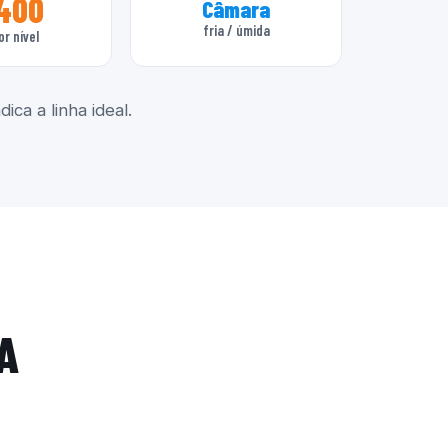
400
Câmara
fria / úmida
or nível
ica a linha ideal.
A