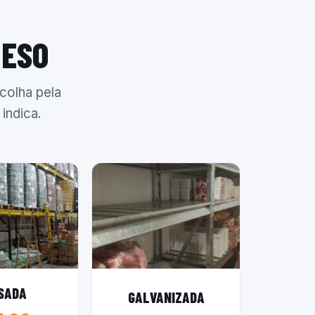
PESO
colha pela
indica.
SADA
GALVANIZADA