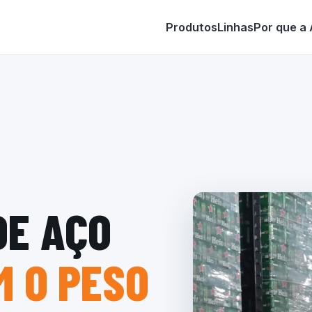
Produtos
Linhas
Por que a
DE AÇO
 O PESO