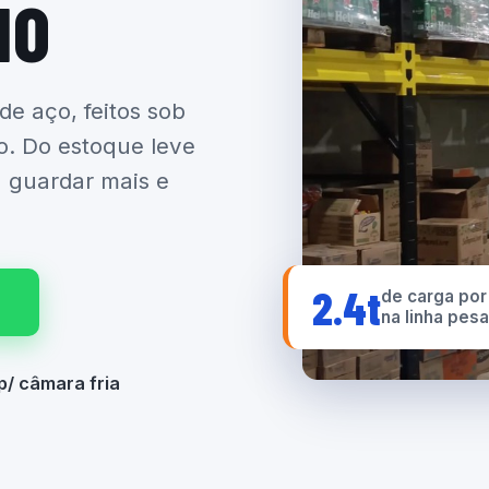
IO
 de aço, feitos sob
o. Do estoque leve
a guardar mais e
2.4t
de carga por
na linha pes
p/ câmara fria