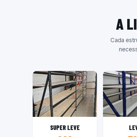
A L
Cada estr
necess
SUPER LEVE
LE