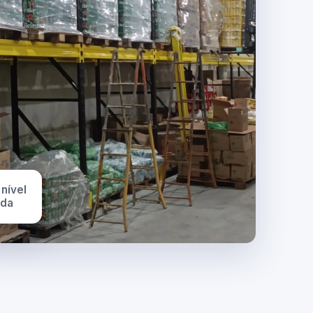
 nível
ada