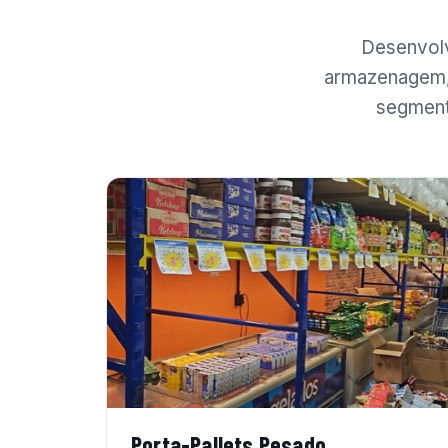
Desenvolv
armazenagem, 
segment
Porta-Pallets Pesado