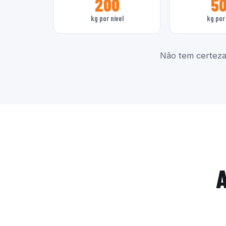
200
5
kg por nível
kg por 
Não tem certeza