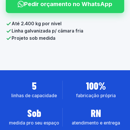
Pedir orçamento no WhatsApp
Até 2.400 kg por nível
Linha galvanizada p/ câmara fria
Projeto sob medida
5
100%
linhas de capacidade
fabricação própria
Sob
RN
medida pro seu espaço
atendimento e entrega