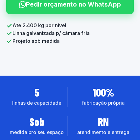
Pedir orçamento no WhatsApp
Até 2.400 kg por nível
Linha galvanizada p/ câmara fria
Projeto sob medida
5
100%
linhas de capacidade
fabricação própria
Sob
RN
medida pro seu espaço
atendimento e entrega