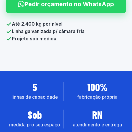
Pedir orçamento no WhatsApp
Até 2.400 kg por nível
Linha galvanizada p/ câmara fria
Projeto sob medida
5
100%
linhas de capacidade
fabricação própria
Sob
RN
medida pro seu espaço
atendimento e entrega