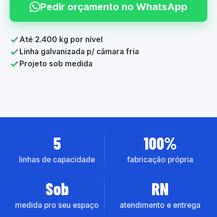
Pedir orçamento no WhatsApp
Até 2.400 kg por nível
Linha galvanizada p/ câmara fria
Projeto sob medida
5
100%
linhas de capacidade
fabricação própria
Sob
RN
medida pro seu espaço
atendimento e entrega