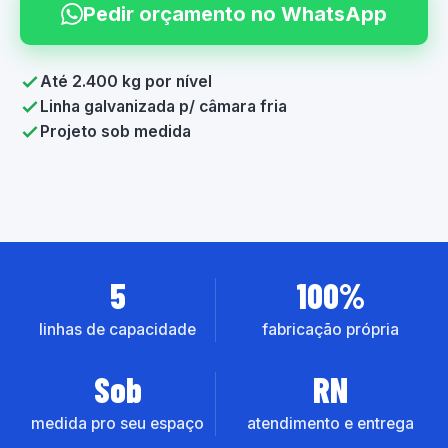
Pedir orçamento no WhatsApp
Até 2.400 kg por nível
Linha galvanizada p/ câmara fria
Projeto sob medida
5
100%
linhas de capacidade
fabricação própria
Sob
RN
medida pro seu espaço
atendimento e entrega