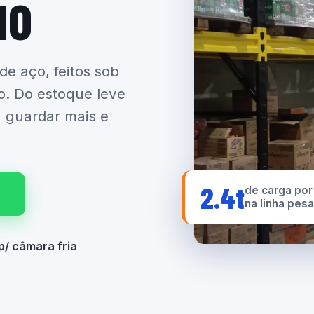
IO
 de aço, feitos sob
o. Do estoque leve
a guardar mais e
2.4t
de carga por
na linha pes
p/ câmara fria