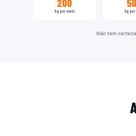
200
5
kg por nível
kg por 
Não tem certeza