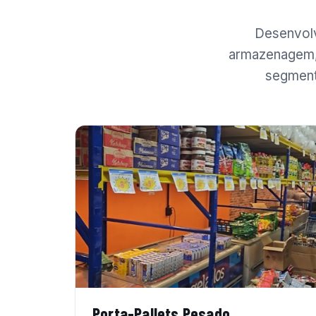
Desenvolv
armazenagem, 
segment
Porta-Pallets Pesado