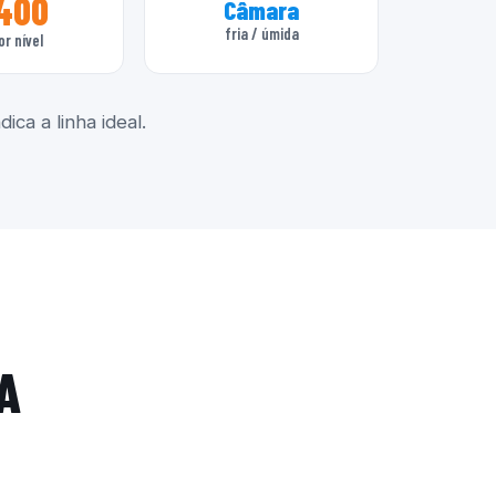
400
Câmara
fria / úmida
or nível
ica a linha ideal.
A