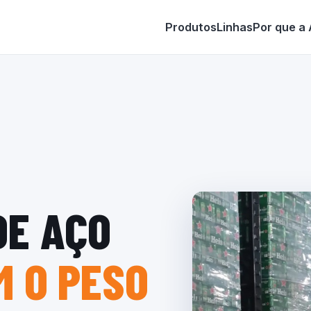
Produtos
Linhas
Por que a
DE AÇO
 O PESO