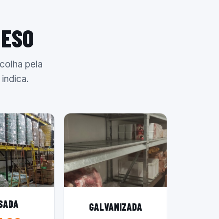
PESO
colha pela
indica.
SADA
GALVANIZADA