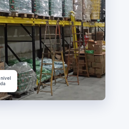
 nível
ada