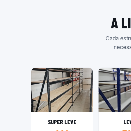
A L
Cada estr
necess
SUPER LEVE
LE