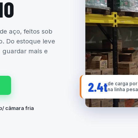
IO
 de aço, feitos sob
o. Do estoque leve
a guardar mais e
2.4t
de carga por
na linha pes
p/ câmara fria