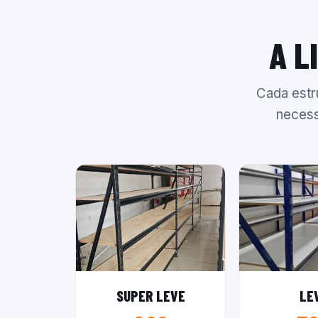
A L
Cada estr
necess
SUPER LEVE
LE