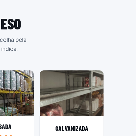
PESO
colha pela
indica.
SADA
GALVANIZADA