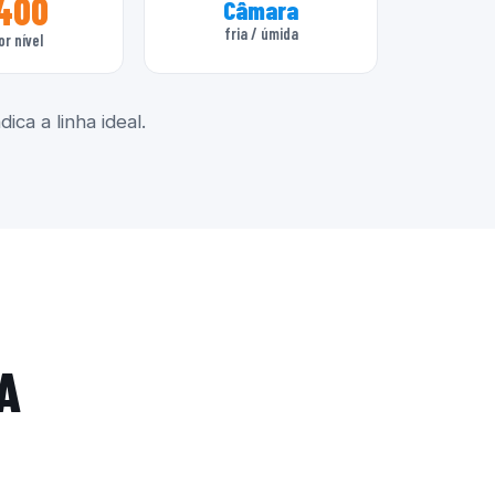
400
Câmara
fria / úmida
or nível
ica a linha ideal.
A