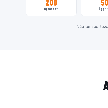
200
5
kg por nível
kg por 
Não tem certeza