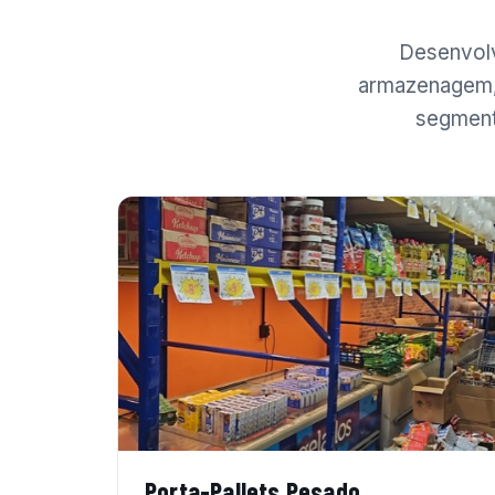
Desenvolv
armazenagem, 
segment
Porta-Pallets Pesado