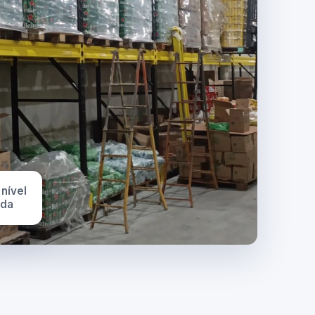
 nível
ada