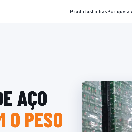
Produtos
Linhas
Por que a
DE AÇO
 O PESO