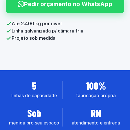
Pedir orçamento no WhatsApp
Até 2.400 kg por nível
Linha galvanizada p/ câmara fria
Projeto sob medida
5
100%
linhas de capacidade
fabricação própria
Sob
RN
medida pro seu espaço
atendimento e entrega