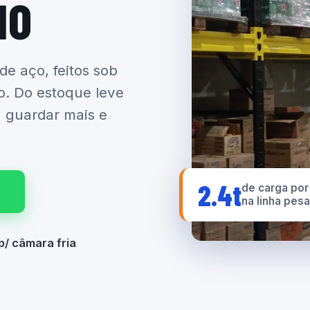
IO
 de aço, feitos sob
o. Do estoque leve
a guardar mais e
2.4t
de carga por
na linha pes
p/ câmara fria