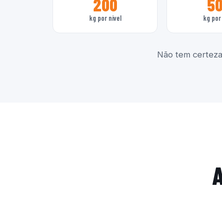
200
5
kg por nível
kg por 
Não tem certeza