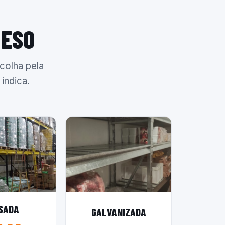
PESO
colha pela
indica.
SADA
GALVANIZADA