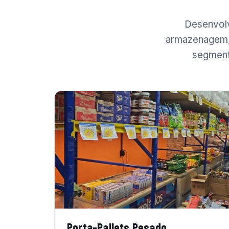
Desenvolv
armazenagem, 
segment
Porta-Pallets Pesado