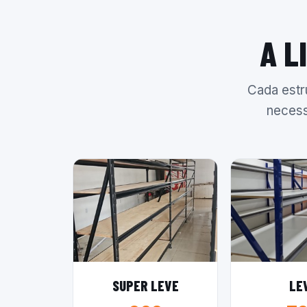
A L
Cada estr
necess
SUPER LEVE
LE