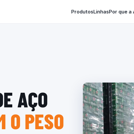
Produtos
Linhas
Por que a
DE AÇO
 O PESO