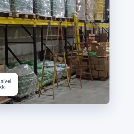
 nível
ada