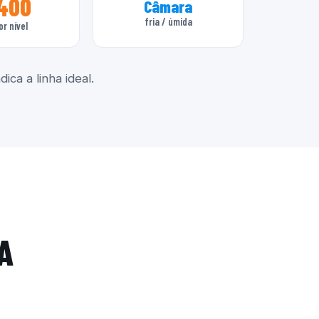
400
Câmara
fria / úmida
or nível
ica a linha ideal.
A